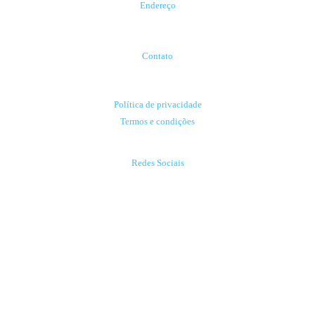
Endereço
Av. Carlos Gomes, 222
Porto Alegre - RS
Contato
contato@libervia.com.br
Política de privacidade
Termos e condições
Redes Sociais