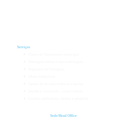
A Libervia atua em projetos e execuções de engenharia de 
alta complexidade, unindo inovação técnica, segurança 
operacional e viabilidade econômica. Com atuação 
nacional e internacional, entrega soluções confiáveis, 
sustentáveis e alinhadas às necessidades reais de cada 
cliente.
Serviços
Planos de Saneamento municipal
Drenagem urbana e macrodrenagem
Segurança de barragens
Obras hidráulicas
Gestão de recursos hídricos e bacias
Interface continente – zona costeira
Estudos a
mbientais, ensino e pesquisa
Sede/Head Office
Porto Alegre | RS | Brasil