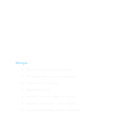
A Libervia atua em projetos e execuções de engenharia de 
alta complexidade, unindo inovação técnica, segurança 
operacional e viabilidade econômica. Com atuação 
nacional e internacional, entrega soluções confiáveis, 
sustentáveis e alinhadas às necessidades reais de cada 
cliente.
Serviços
Planos de Saneamento municipal
Drenagem urbana e macrodrenagem
Segurança de barragens
Obras hidráulicas
Gestão de recursos hídricos e bacias
Interface continente – zona costeira
Estudos a
mbientais, ensino e pesquisa