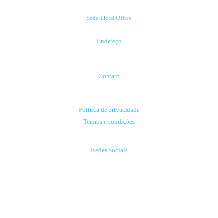
Sede/Head Office
Porto Alegre | RS | Brasil
Endereço
Av. Carlos Gomes, 222
Porto Alegre - RS
Contato
contato@libervia.com.br
Política de privacidade
Termos e condições
Redes Sociais